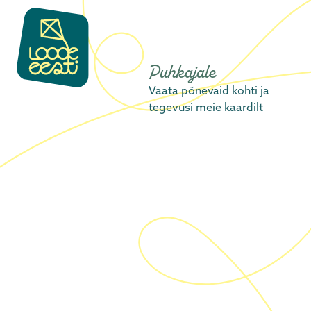
content
Puhkajale
Vaata põnevaid kohti ja
tegevusi meie kaardilt