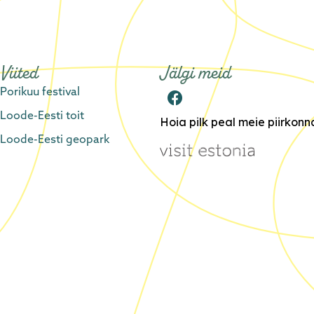
Viited
Jälgi meid
Porikuu festival
Loode-Eesti toit
Hoia pilk peal meie piirkon
Loode-Eesti geopark