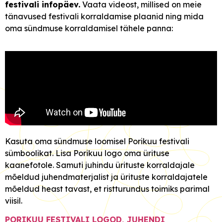
festivali infopäev.
Vaata videost, millised on meie
tänavused festivali korraldamise plaanid ning mida
oma sündmuse korraldamisel tähele panna:
Kasuta oma sündmuse loomisel Porikuu festivali
sümboolikat. Lisa Porikuu logo oma ürituse
kaanefotole. Samuti juhindu ürituste korraldajale
mõeldud juhendmaterjalist ja ürituste korraldajatele
mõeldud heast tavast, et ristturundus toimiks parimal
viisil.
PORIKUU FESTIVALI LOGOD, JUHENDI