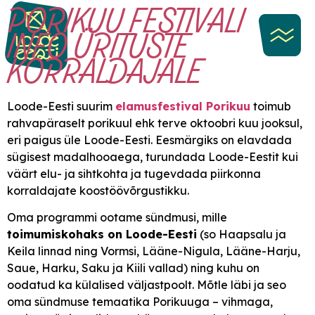
PORIKUU FESTIVALI
content
INFO ÜRITUSTE
KORRALDAJALE
Loode-Eesti suurim
elamusfestival Porikuu
toimub
rahvapäraselt porikuul ehk terve oktoobri kuu jooksul,
eri paigus üle Loode-Eesti. Eesmärgiks on elavdada
sügisest madalhooaega, turundada Loode-Eestit kui
väärt elu- ja sihtkohta ja tugevdada piirkonna
korraldajate koostöövõrgustikku.
Oma programmi ootame sündmusi, mille
toimumiskohaks on Loode-Eesti
(so Haapsalu ja
Keila linnad ning Vormsi, Lääne-Nigula, Lääne-Harju,
Saue, Harku, Saku ja Kiili vallad) ning kuhu on
oodatud ka külalised väljastpoolt. Mõtle läbi ja seo
oma sündmuse temaatika Porikuuga – vihmaga,