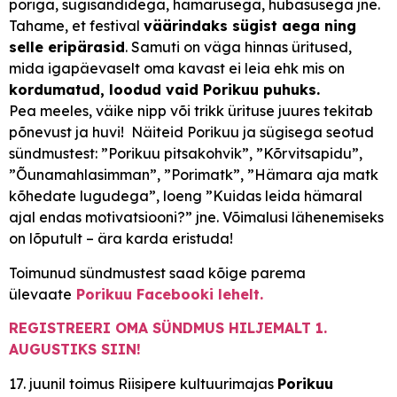
poriga, sügisandidega, hämarusega, hubasusega jne.
Tahame, et festival
väärindaks sügist aega ning
selle eripärasid
. Samuti on väga hinnas üritused,
mida igapäevaselt oma kavast ei leia ehk mis on
kordumatud, loodud vaid Porikuu puhuks.
Pea meeles, väike nipp või trikk ürituse juures tekitab
põnevust ja huvi! Näiteid Porikuu ja sügisega seotud
sündmustest: ”Porikuu pitsakohvik”, ”Kõrvitsapidu”,
”Õunamahlasimman”, ”Porimatk”, ”Hämara aja matk
kõhedate lugudega”, loeng ”Kuidas leida hämaral
ajal endas motivatsiooni?” jne. Võimalusi lähenemiseks
on lõputult – ära karda eristuda!
Toimunud sündmustest saad kõige parema
ülevaate
Porikuu Facebooki lehelt.
REGIS
TREERI OMA SÜNDMUS HILJEMALT 1.
AUGUSTIKS SIIN!
17. juunil toimus Riisipere kultuurimajas
Porikuu