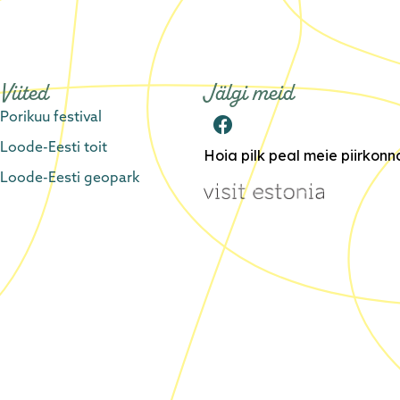
Viited
Jälgi meid
Porikuu festival
Loode-Eesti toit
Hoia pilk peal meie piirkon
Loode-Eesti geopark