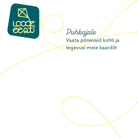
content
Puhkajale
Vaata põnevaid kohti ja
tegevusi meie kaardilt