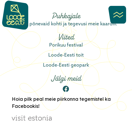
content
Puhkajale
Vaata põnevaid kohti ja tegevusi meie kaardilt
Viited
Porikuu festival
Loode-Eesti toit
Loode-Eesti geopark
Jälgi meid
Hoia pilk peal meie piirkonna tegemistel ka
Facebookis!