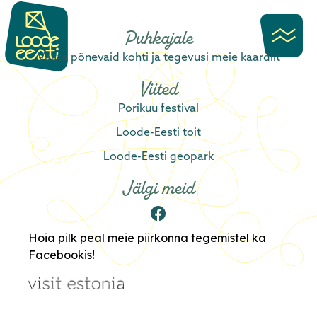
content
Puhkajale
Vaata põnevaid kohti ja tegevusi meie kaardilt
Viited
Porikuu festival
Loode-Eesti toit
Loode-Eesti geopark
Jälgi meid
Hoia pilk peal meie piirkonna tegemistel ka
Facebookis!