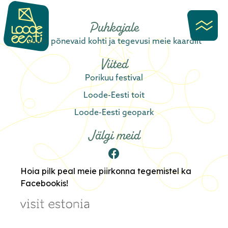
content
Puhkajale
Vaata põnevaid kohti ja tegevusi meie kaardilt
Viited
Porikuu festival
Loode-Eesti toit
Loode-Eesti geopark
Jälgi meid
Hoia pilk peal meie piirkonna tegemistel ka
Facebookis!